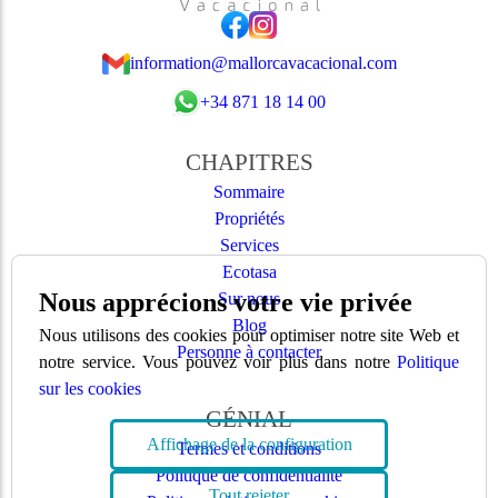
information@mallorcavacacional.com
+34 871 18 14 00
CHAPITRES
Sommaire
Propriétés
Services
Ecotasa
Nous apprécions votre vie privée
Sur nous
Blog
Nous utilisons des cookies pour optimiser notre site Web et
Personne à contacter
notre service. Vous pouvez voir plus dans notre
Politique
sur les cookies
GÉNIAL
Affichage de la configuration
Termes et conditions
Politique de confidentialité
Tout rejeter