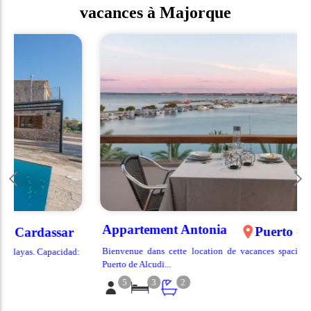
vacances à Majorque
Appartement Antonia
Puerto de Alcudia
ar
Bienvenue dans cette location de vacances spacieuse et propre à
idad:
Puerto de Alcudi...
5
3
2