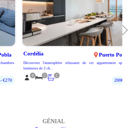
Cordélia
Puerto Pollença
Découvrez l'atmosphère relaxante de cet appartement spacieux et
lumineux de 2 ch...
4
2
2
200€‎ - 400€‎
GÉNIAL