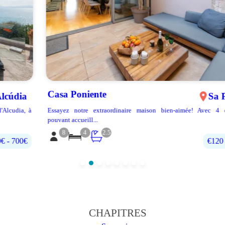
Casa Poniente
Sa Pobla
Essayez notre extraordinaire maison bien-aimée! Avec 4 chambres
pouvant accueill...
8
4
2.5
€120 - €270
CHAPITRES