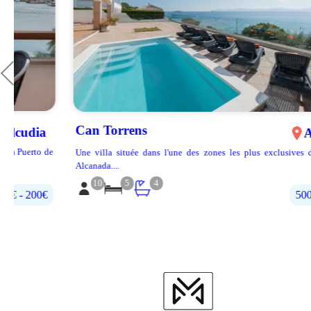
Can Torrens
Alcúdia
e
Une villa située dans l'une des zones les plus exclusives d'Alcudia, à
Alcanada....
10
5
4
500€‎ - 700€‎