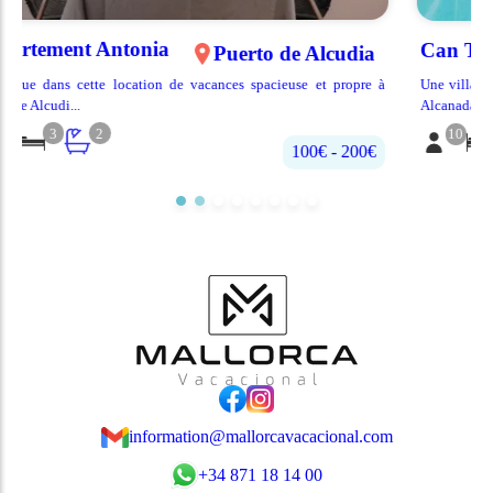
Can Torrens
rto de Alcudia
spacieuse et propre à
Une villa située dans l'une des zones les plus exclusi
Alcanada....
10
5
4
100€ - 200€
information@mallorcavacacional.com
+34 871 18 14 00