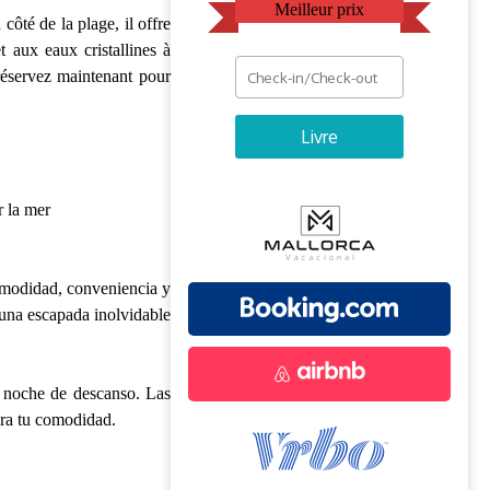
Meilleur prix
ôté de la plage, il offre
 aux eaux cristallines à
réservez maintenant pour
Livre
 la mer
comodidad, conveniencia y
 una escapada inolvidable
a noche de descanso. Las
ara tu comodidad.