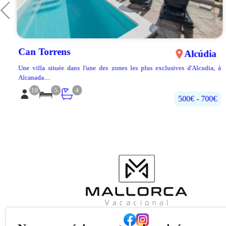
Can Torrens
Alcúdia
e
Une villa située dans l'une des zones les plus exclusives d'Alcudia, à
Alcanada....
10
5
4
500€‎ - 700€‎