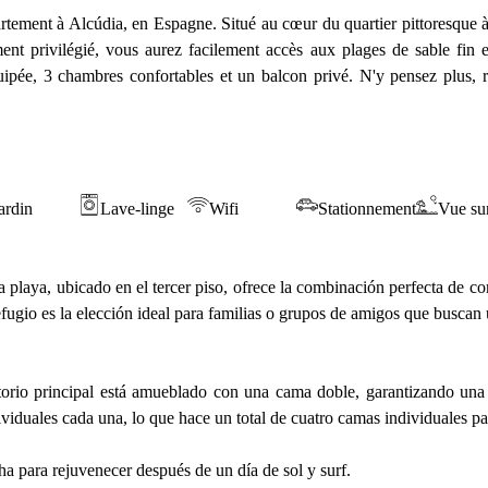
ement à Alcúdia, en Espagne. Situé au cœur du quartier pittoresque à c
 privilégié, vous aurez facilement accès aux plages de sable fin et
uipée, 3 chambres confortables et un balcon privé. N'y pensez plus, 
ardin
Lave-linge
Wifi
Stationnement
Vue sur
la playa, ubicado en el tercer piso, ofrece la combinación perfecta de 
efugio es la elección ideal para familias o grupos de amigos que buscan
itorio principal está amueblado con una cama doble, garantizando un
iduales cada una, lo que hace un total de cuatro camas individuales p
a para rejuvenecer después de un día de sol y surf.