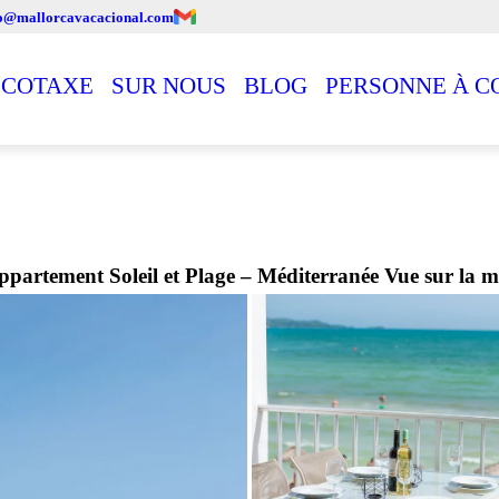
fo@mallorcavacacional.com
ÉCOTAXE
SUR NOUS
BLOG
PERSONNE À C
ppartement Soleil et Plage – Méditerranée Vue sur la m