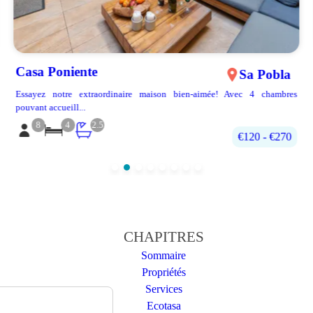
Casa Poniente
Sa Pobla
Essayez notre extraordinaire maison bien-aimée! Avec 4 chambres
pouvant accueill...
8
4
2.5
€120 - €270
CHAPITRES
Sommaire
Propriétés
Services
Ecotasa