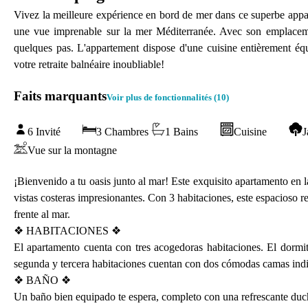
Vivez la meilleure expérience en bord de mer dans ce superbe appart
une vue imprenable sur la mer Méditerranée. Avec son emplacement
quelques pas. L'appartement dispose d'une cuisine entièrement éq
votre retraite balnéaire inoubliable!
Faits marquants
Voir plus de fonctionnalités (
10
)
6 Invité
3 Chambres
1 Bains
Cuisine
J
Vue sur la montagne
¡Bienvenido a tu oasis junto al mar! Este exquisito apartamento en 
vistas costeras impresionantes. Con 3 habitaciones, este espacioso r
frente al mar.
❖ HABITACIONES ❖
El apartamento cuenta con tres acogedoras habitaciones. El dorm
segunda y tercera habitaciones cuentan con dos cómodas camas indiv
❖ BAÑO ❖
Un baño bien equipado te espera, completo con una refrescante duch