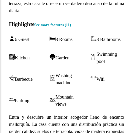
terraza, esta casa te ofrece un verdadero descanso de la rutina
diaria.
Highlights
See more features (
11
)
6 Guest
3 Rooms
3 Bathrooms
Swimming
Kitchen
Garden
pool
Washing
Barbecue
Wifi
machine
Mountain
Parking
views
Entra y descubre un interior acogedor lleno de encanto
mallorquín. La casa cuenta con una distribución práctica sin
perder calidez: suelos de terracota, vigas de madera expuestas