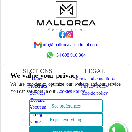
info@mallorcavacacional.com
+34 608 910 304
SECTIONS
LEGAL
We value your privacy
Home
Terms and conditions
We use cookies to optimize our website and our service.
Properties
Privacy Policy
You can see more in our
Cookies Policy
Services
Cookie policy
Ecotasa
See preferences
About us
Blog
Reject everything
Contact