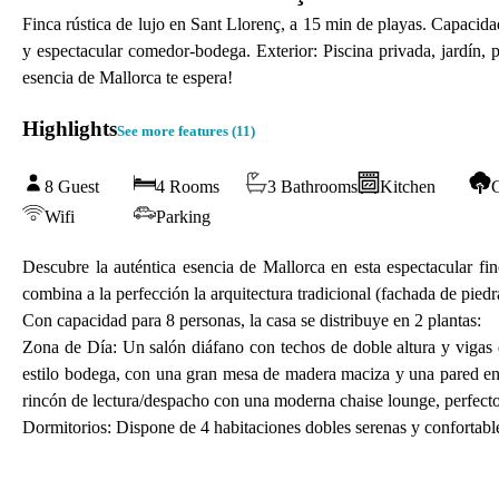
Finca rústica de lujo en Sant Llorenç, a 15 min de playas. Capacidad
y espectacular comedor-bodega. Exterior: Piscina privada, jardín, 
esencia de Mallorca te espera!
Highlights
See more features (
11
)
8 Guest
4 Rooms
3 Bathrooms
Kitchen
Wifi
Parking
Descubre la auténtica esencia de Mallorca en esta espectacular fi
combina a la perfección la arquitectura tradicional (fachada de pied
Con capacidad para 8 personas, la casa se distribuye en 2 plantas:
Zona de Día: Un salón diáfano con techos de doble altura y vigas
estilo bodega, con una gran mesa de madera maciza y una pared ent
rincón de lectura/despacho con una moderna chaise lounge, perfecto s
Dormitorios: Dispone de 4 habitaciones dobles serenas y confortabl