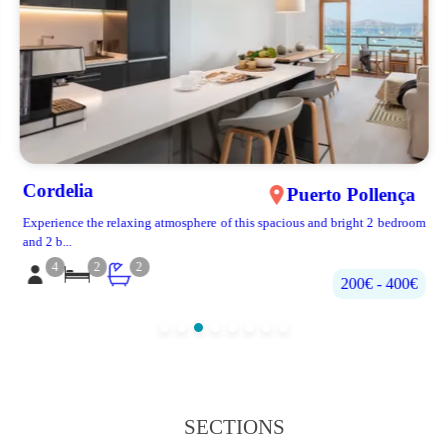
Cordelia
Puerto Pollença
Experience the relaxing atmosphere of this spacious and bright 2 bedroom
and 2 b...
4
2
2
200€‎ - 400€‎
SECTIONS