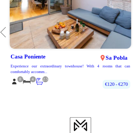
Casa Poniente
Sa Pobla
t
Experience our extraordinary townhouse! With 4 rooms that can
comfortably accomm...
8
4
2.5
€120 - €270