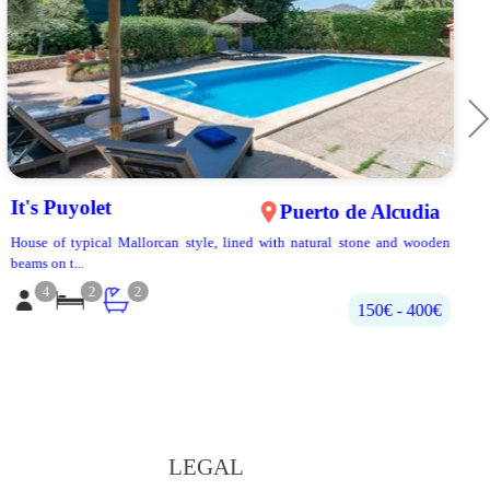
It's Puyolet
Puerto de Alcudia
House of typical Mallorcan style, lined with natural stone and wooden
beams on t...
4
2
2
150€ - 400€
LEGAL