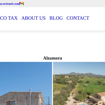
acacional.com
CO TAX
ABOUT US
BLOG
CONTACT
Alzamora