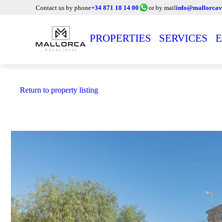
Contact us by phone
+34 871 18 14 00
or by mail
info@mallorcav
PROPERTIES
SERVICES
E
Return to property listing