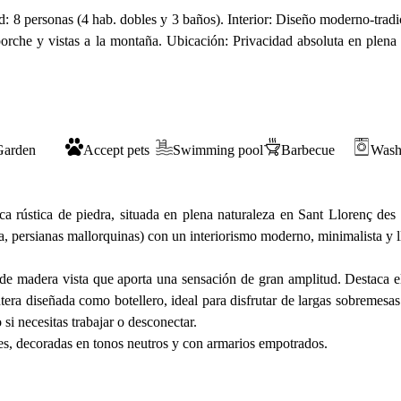
: 8 personas (4 hab. dobles y 3 baños). Interior: Diseño moderno-tradic
porche y vistas a la montaña. Ubicación: Privacidad absoluta en plena 
Garden
Accept pets
Swimming pool
Barbecue
Wash
nca rústica de piedra, situada en plena naturaleza en Sant Llorenç de
ra, persianas mallorquinas) con un interiorismo moderno, minimalista y l
 de madera vista que aporta una sensación de gran amplitud. Destaca 
era diseñada como botellero, ideal para disfrutar de largas sobremesa
i necesitas trabajar o desconectar.
es, decoradas en tonos neutros y con armarios empotrados.