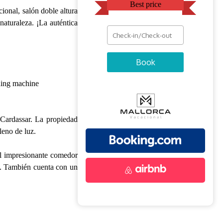
Best price
ional, salón doble altura
naturaleza. ¡La auténtica
Book
ing machine
s Cardassar. La propiedad
leno de luz.
el impresionante comedor
s. También cuenta con un