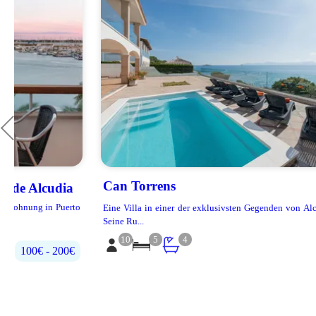
Can Torrens
Alcúdia
o
Eine Villa in einer der exklusivsten Gegenden von Alcudia, in Alcanada.
Seine Ru...
10
5
4
500€‎ - 700€‎