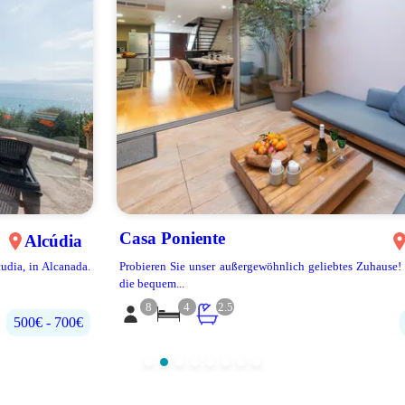
Casa Poniente
Sa Pobla
Probieren Sie unser außergewöhnlich geliebtes Zuhause! Mit 4 Zimmern,
die bequem...
8
4
2.5
€120 - €270