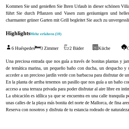
Kommen Sie und genießen Sie Ihren Urlaub in dieser schönen Vill
führt Sie durch Pflanzen und Vasen zum geräumigen und helle
charmanter grüner Garten mit Grill begleitet Sie auch zu unvergess
Highlights
Mehr erfahren (
10
)
6 Huéspedes
3 Zimmer
2 Bäder
Küche
Una preciosa entrada que nos guía a través de bonitas plantas y j
de temática marina, un pequeño baño con ducha, un despacho y un
acceder a un precioso jardín verde con barbacoa para disfrutar de un
En la planta de arriba tenemos un pasillo que nos guía a un baño c
acceso a una terraza privada para poder disfrutar al aire libre en inti
La ubicación es idílica ya que se encuentra en una calle tranquila p
unas calles de la playa más bonita del norte de Mallorca, de fina are
Reserva con nosotros y disfruta de tu estancia rodeado de naturaleza