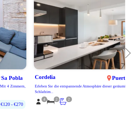
Cordelia
Puerto Pollença
Erleben Sie die entspannende Atmosphäre dieser geräumigen und hellen 2
Schlafzim...
4
2
2
200€‎ - 400€‎