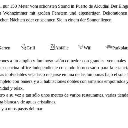
a, nur 150 Meter vom schönsten Strand in Puerto de Alcudia! Der Ein
n Wohnzimmer mit großen Fenstern und eigenartigen Dekorationen
lichen Nächten oder entspannen Sie in einem der Sonnenliegen.
Garten
Grill
Abfälle
Wifi
Parkplat
arrones a un amplio y luminoso salón comedor con grandes ventanales 
a cocina office independiente con todo lo necesario para la estanc
as inolvidables veladas o relajarse en una de las tumbonas bajo el sol a
ompleto con bañera y a 3 habitaciones dobles con armarios empotrados y
midad y relax.
ero a su vez a tan sólo unos metros de varios restaurantes, varias tien
na blanca y de aguas cristalinas.
 y a unos pasos del mar.