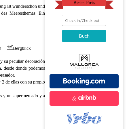
Bester Preis
gang ist wunderschön und
 des Meeresthemas. Ein
Buch
z
Bergblick
y su peculiar decoración
ia, desde donde podemos
brasador.
 2 de ellas con su propio
das y un supermercado y a