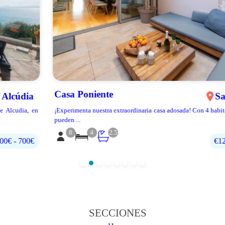
Casa Poniente
Sa Pobla
¡Experimenta nuestra extraordinaria casa adosada! Con 4 habitaciones que
pueden ...
8
4
2.5
€120 - €270
SECCIONES