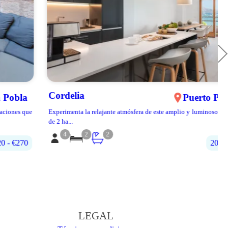
Cordelia
Puerto Pollença
Experimenta la relajante atmósfera de este amplio y luminoso apartamento
de 2 ha...
4
2
2
200€‎ - 400€‎
LEGAL