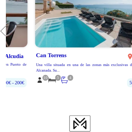
Can Torrens
Alcúdia
e
Una villa situada en una de las zonas más exclusivas de Alcudia, en
Alcanada. Su...
10
5
4
500€‎ - 700€‎