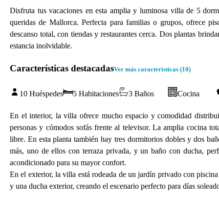
Disfruta tus vacaciones en esta amplia y luminosa villa de 5 do
queridas de Mallorca. Perfecta para familias o grupos, ofrece pis
descanso total, con tiendas y restaurantes cerca. Dos plantas brin
estancia inolvidable.
Características destacadas
Ver más características (
10
)
10 Huéspedes
5 Habitaciones
3 Baños
Cocina
En el interior, la villa ofrece mucho espacio y comodidad distri
personas y cómodos sofás frente al televisor. La amplia cocina to
libre. En esta planta también hay tres dormitorios dobles y dos ba
más, uno de ellos con terraza privada, y un baño con ducha, perfe
acondicionado para su mayor confort.
En el exterior, la villa está rodeada de un jardín privado con pisc
y una ducha exterior, creando el escenario perfecto para días soleado