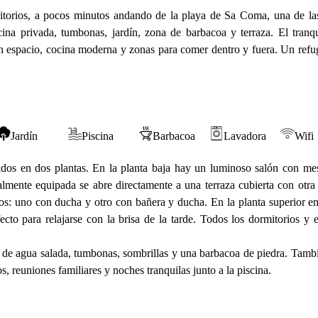
rmitorios, a pocos minutos andando de la playa de Sa Coma, una de l
cina privada, tumbonas, jardín, zona de barbacoa y terraza. El tranqu
dan espacio, cocina moderna y zonas para comer dentro y fuera. Un refu
Jardín
Piscina
Barbacoa
Lavadora
Wifi
buidos en dos plantas. En la planta baja hay un luminoso salón con m
talmente equipada se abre directamente a una terraza cubierta con otr
ños: uno con ducha y otro con bañera y ducha. En la planta superior e
cto para relajarse con la brisa de la tarde. Todos los dormitorios y 
ina de agua salada, tumbonas, sombrillas y una barbacoa de piedra. Tamb
s, reuniones familiares y noches tranquilas junto a la piscina.